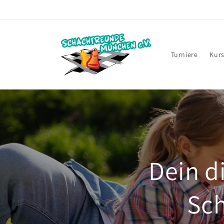
Direkt
zum
Inhalt
Turniere
Kurs
Dein d
Sch