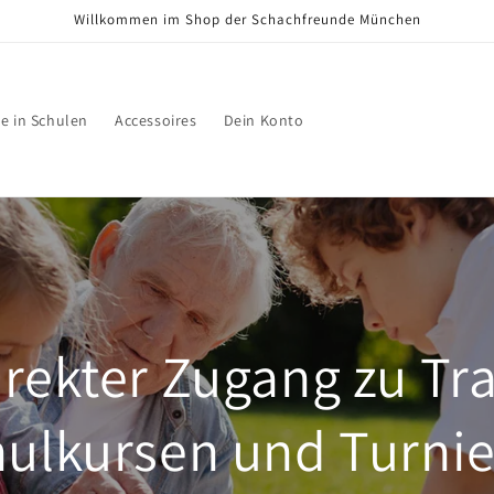
Willkommen im Shop der Schachfreunde München
e in Schulen
Accessoires
Dein Konto
irekter Zugang zu Tra
ulkursen und Turni