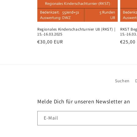
Regionales Kinderschachturnier U8 (RKST) |
RKST Begl
15.-16.03.2025
15.-16.03
Normaler
€30,00 EUR
Normal
€25,00
Preis
Preis
Suchen
Melde Dich für unseren Newsletter an
E-Mail