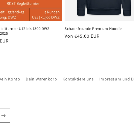
eitturnier U12 bis 1300 DWZ |
Schachfreunde Premium Hoodie
.2025
Normaler
Von €45,00 EUR
er
 EUR
Preis
Dein Konto
Dein Warenkorb
Kontaktiere uns
Impressum und D